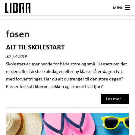
MENY
Butikker
fosen
LIBRA KUNDEKLUBB
ALT TIL SKOLESTART
Åpningstider
30. juli 2019
Om oss
Skolestart er spennende for både store og små. Uansett om det
er den aller første skoledagen eller ny klasse så er dagen fylt
Kontakt
med forventninger. Har du alt du trenger til den store dagen?
Logg inn
Passer fortsatt klærne, sekken og skoene fra i fjor?
Les mer...