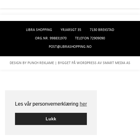
LIBRA SHOPPING
YRJARSGT 35
7130 BREKSTAD
ORG.NR. 998831970
TELEFON 72909090
POST@LIBRASHOPPING.NO
DESIGN BY
PUNCH REKLAME
| BYGGET PÅ WORDPRESS AV
SMART MEDIA AS
Les vår personvernerklæring
her
Lukk