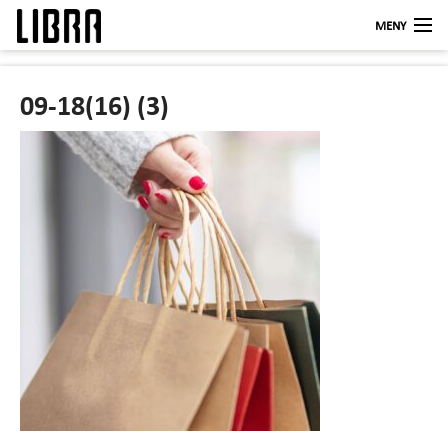
MENY
Butikker
09-18(16) (3)
LIBRA KUNDEKLUBB
Åpningstider
Om oss
Kontakt
Logg inn