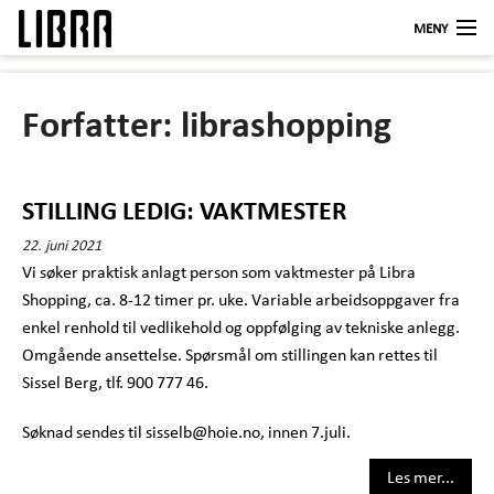
MENY
Butikker
Forfatter:
librashopping
LIBRA KUNDEKLUBB
Åpningstider
STILLING LEDIG: VAKTMESTER
Om oss
22. juni 2021
Vi søker praktisk anlagt person som vaktmester på Libra
Kontakt
Shopping, ca. 8-12 timer pr. uke. Variable arbeidsoppgaver fra
Logg inn
enkel renhold til vedlikehold og oppfølging av tekniske anlegg.
Omgående ansettelse. Spørsmål om stillingen kan rettes til
Sissel Berg, tlf. 900 777 46.
Søknad sendes til sisselb@hoie.no, innen 7.juli.
Les mer...