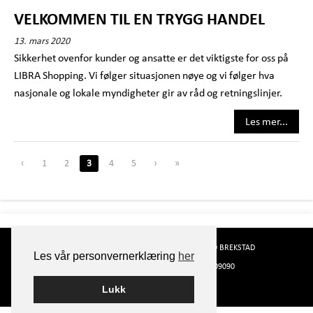
VELKOMMEN TIL EN TRYGG HANDEL
13. mars 2020
Sikkerhet ovenfor kunder og ansatte er det viktigste for oss på
LIBRA Shopping. Vi følger situasjonen nøye og vi følger hva
nasjonale og lokale myndigheter gir av råd og retningslinjer.
Les mer...
‹
1
2
3
4
5
›
»
LIBRA SHOPPING
YRJARSGT 35
7130 BREKSTAD
Les vår personvernerklæring
her
ORG.NR. 998831970
TELEFON 72909090
POST@LIBRASHOPPING.NO
Lukk