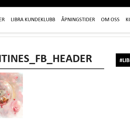
ER
LIBRA KUNDEKLUBB
ÅPNINGSTIDER
OM OSS
K
NTINES_FB_HEADER
#LI