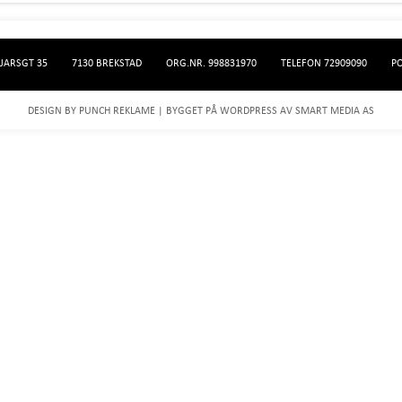
JARSGT 35
7130 BREKSTAD
ORG.NR. 998831970
TELEFON 72909090
P
DESIGN BY
PUNCH REKLAME
| BYGGET PÅ WORDPRESS AV
SMART MEDIA AS